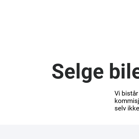
Selge bil
Vi bistår
kommisjo
selv ikk