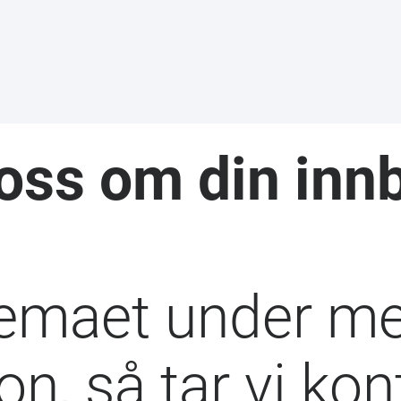
oss om din innb
kjemaet under me
on, så tar vi ko