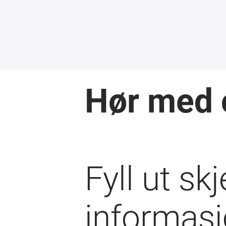
Hør med 
Fyll ut s
informasj