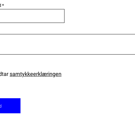
d
dtar
samtykkeerklæringen
d