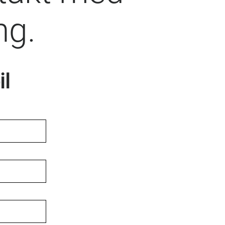
ng.
il