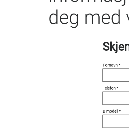
deg med v
Skjem
Fornavn
Telefon
Bimodell